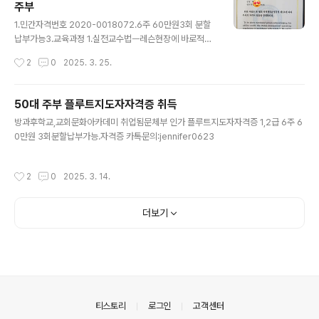
주부
글 내용
1.민간자격번호 2020-0018072.6주 60만원3회 분할
납부가능3.교육과정 1.실전교수법ㅡ레슨현장에 바로적용
2.그룹레슨지도법ㅡ 효과적인 수업운영노하우공개 3.콩쿨
작성시간
2
0
2025. 3. 25.
합격비법공개ㅡ우수한실적을 만들어내는전략 4.취득후 개
인레스너,음악학원문화센터,방과후학교,교회문화아카데
미,주민센터,자유학기제 1인1악기취업
50대 주부 플루트지도자자격증 취득
글 내용
방과후학교,교회문화아카데미 취업됨문체부 인가 플루트지도자자격증 1,2급 6주 6
0만원 3회분할납부가능.자격증 카톡문의:jennifer0623
작성시간
2
0
2025. 3. 14.
더보기
의안내
티스토리
로그인
고객센터