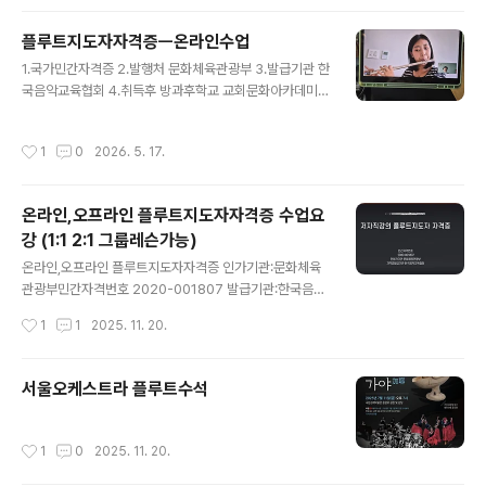
플루트지도자자격증ㅡ온라인수업
글 내용
1.국가민간자격증 2.발행처 문화체육관광부 3.발급기관 한
국음악교육협회 4.취득후 방과후학교 교회문화아카데미
주민센터,문화센터,음악학원,개인레스너활동5.최정연의
플루트마스터클래스 교본 저자직강
작성시간
1
0
2026. 5. 17.
온라인,오프라인 플루트지도자자격증 수업요
강 (1:1 2:1 그룹레슨가능)
글 내용
온라인,오프라인 플루트지도자자격증 인가기관:문화체육
관광부민간자격번호 2020-001807 발급기관:한국음악
교육협회 1:1 수업1급 8주 80만원 2급 8주 80만원ㅡ초
작성시간
1
1
2025. 11. 20.
보자가능 2:1 수업 1급 8주 50만원2급 8주 50만원 카톡
문의 jennifer0623
서울오케스트라 플루트수석
작성시간
1
0
2025. 11. 20.