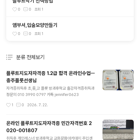
플루트악기 선택방법
0
0
조회
1
앰부셔,입술모양만들기
0
0
조회
1
분류 전체보기
주요 글 목록
플루트지도자자격증 1.2급 합격 온라인수업ㅡ
충주플룻선생님
글 내용
자격증취득후 초,중,고 플룻 방과후학교 출강자격증취득과
정문의 010 3990 0797 카톡 jennifer0623
작성시간
1
0
2026. 7. 22.
온라인 플루트지도자자격증 민간자격번호 2
020-001807
글 내용
취득후 개인레스너 방과후학교 교회문화아카데미 주민센