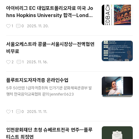
아이비리그 EC 대입포트폴리오자료 미국 Jo
hns Hopkins University 합격ㅡLondo
n Young Musician 국제콩쿨
작성시간
1
0
2025. 11. 20.
서울오케스트라 콩쿨ㅡ서울시장상ㅡ전액협연
비무료
작성시간
2
1
2025. 11. 16.
플루트지도자자격증 온라인수업
글 내용
5주 50만원 1급자격증취득 인가기관 문화체육관광부 발
행처 한국음악교육협회 문의:jennifer0623
작성시간
1
0
2025. 11. 11.
인천문화재단 초청 슈베르트전곡 연주ㅡ플루
티스트 최정연