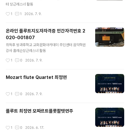
터 당근레스너 활동
작성시간
1
1
2026. 7. 9.
온라인 플루트지도자자격증 민간자격번호 2
020-001807
글 내용
취득후 방과후학교 교회문화아카데미 주민센터 음악학윈
강사 홈레슨당근레스너 활동
작성시간
1
0
2026. 7. 9.
Mozart flute Quartet 최정연
작성시간
1
0
2026. 7. 9.
플루트 최정연 모짜르트플룻콸텟연주
작성시간
1
0
2026. 6. 17.