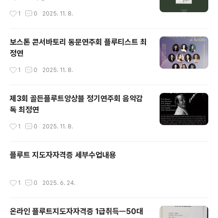
작성시간
1
0
2025. 11. 8.
보스톤 콘서바토리 동문연주회 플루티스트 최
정연
작성시간
1
0
2025. 11. 8.
제3회 골든플루트앙상블 정기연주회 음악감
독 최정연
작성시간
1
0
2025. 11. 8.
플루트 지도자자격증 세부수업내용
작성시간
1
0
2025. 6. 24.
온라인 플루트지도자자격증 1급취득ㅡ50대