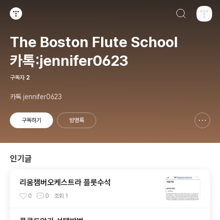
검색하기
티스토리
The Boston Flute School
카톡:jennifer0623
구독자
2
카톡 jennifer0623
구독하기
방명록
신고하기 레이어
열기
인기글
리움챔버오케스트라 플룻수석
0
0
조회
1