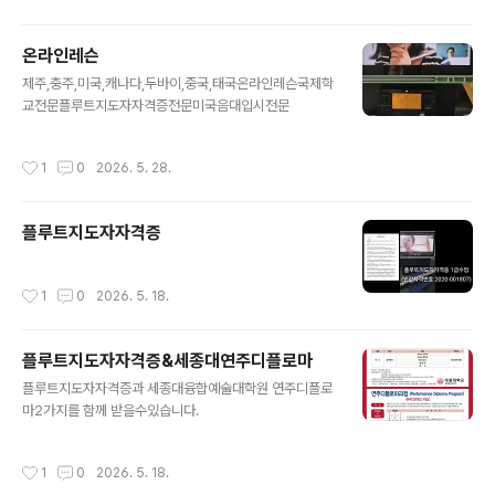
온라인레슨
글 내용
제주,충주,미국,캐나다,두바이,중국,태국온라인레슨국제학
교전문플루트지도자자격증전문미국음대입시전문
작성시간
1
0
2026. 5. 28.
플루트지도자자격증
작성시간
1
0
2026. 5. 18.
플루트지도자자격증&세종대연주디플로마
글 내용
플루트지도자자격증과 세종대융합예술대학원 연주디플로
마2가지를 함께 받을수있습니다.
작성시간
1
0
2026. 5. 18.