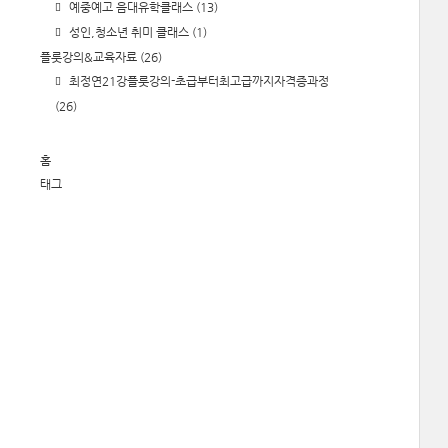
예중예고 음대유학클래스
(13)
성인,청소년 취미 클래스
(1)
플룻강의&교육자료
(26)
최정연21강플룻강의-초급부터최고급까지자격증과정
(26)
홈
태그