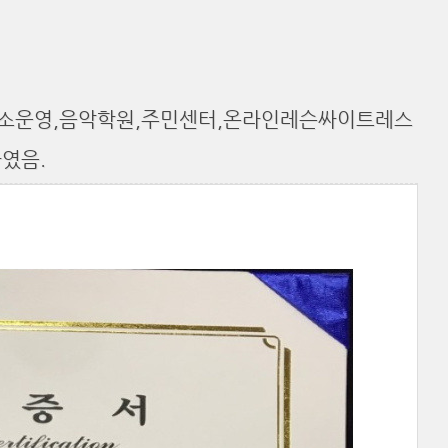
습소운영,음악학원,주민센터,온라인레슨싸이트레스
였음.