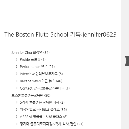
The Boston Flute School 카톡:jennifer0623
Jennifer Choi 최정연
(84)
Profile 프로필
(1)
Performance 연주
(21)
Interview 인터뷰보도자료
(5)
Recent News 최근 뉴스
(46)
Contact-압구정&분당스튜디오
(1)
보스톤플룻전문교육원
(80)
5가지 플룻전문 교육원 과목
(2)
외국인학교 국제학교 클래스
(35)
ABRSM 영국급수시험 클래스
(8)
명지대 플룻지도자과정&학사,석사,편입
(21)