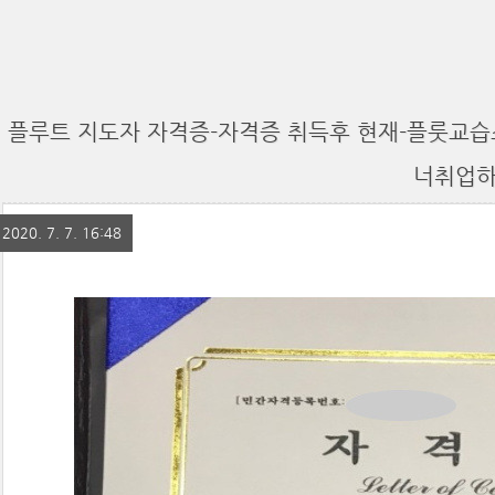
플루트 지도자 자격증-자격증 취득후 현재-플룻교
너취업하
2020. 7. 7. 16:48