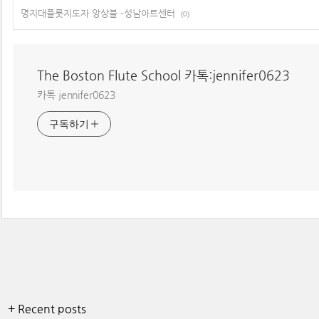
명지대플룻지도자 앙상블 -성남아트센터
(0)
The Boston Flute School 카톡:jennifer0623
카톡 jennifer0623
구독하기
+ Recent posts